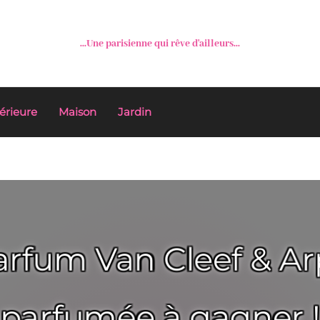
...Une parisienne qui rêve d'ailleurs...
érieure
Maison
Jardin
parfum Van Cleef & Arp
parfumée à gagner !