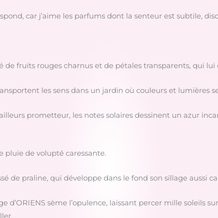
spond, car j’aime les parfums dont la senteur est subtile, disc
rsé de fruits rouges charnus et de pétales transparents, qui lu
ransportent les sens dans un jardin où couleurs et lumières s
illeurs prometteur, les notes solaires dessinent un azur incand
e pluie de volupté caressante.
ssé de praline, qui développe dans le fond son sillage aussi c
lage d’ORIENS sème l’opulence, laissant percer mille soleils 
ler.