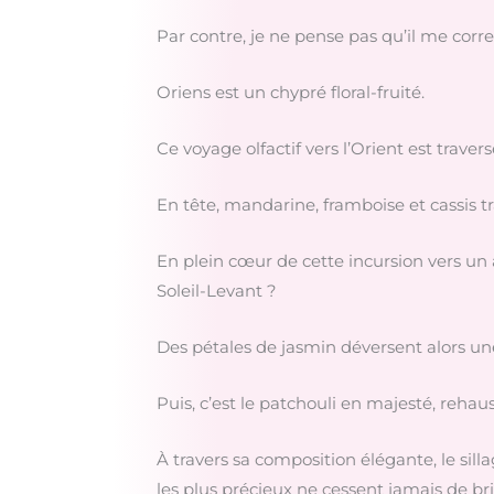
Par contre, je ne pense pas qu’il me corre
Oriens est un chypré floral-fruité.
Ce voyage olfactif vers l’Orient est trave
En tête, mandarine, framboise et cassis t
En plein cœur de cette incursion vers un a
Soleil-Levant ?
Des pétales de jasmin déversent alors un
Puis, c’est le patchouli en majesté, rehau
À travers sa composition élégante, le sil
les plus précieux ne cessent jamais de bril