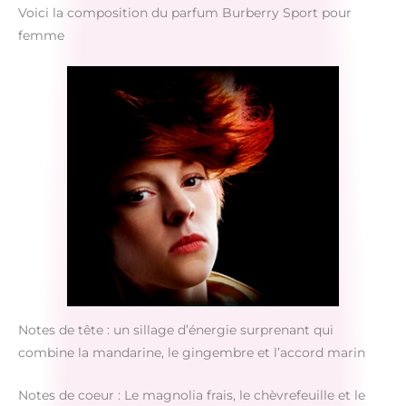
Voici la composition du parfum Burberry Sport pour
femme
Notes de tête : un sillage d’énergie surprenant qui
combine la mandarine, le gingembre et l’accord marin
Notes de coeur : Le magnolia frais, le chèvrefeuille et le