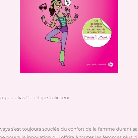
agieu alias Pénélope Jolicoeur
lways s’est toujours souciée du confort de la femme durant s
 nouvelle innovation qui offrira à toutes les femmes plus d’