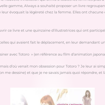
lle gamme, Always a souhaité proposer un livre regroupant 
eur évoquait la légèreté chez la femme. Elles ont chacune c
vrir ce livre et une quinzaine d’illustratrices qui ont participé
s celles qui avaient fait le déplacement, en leur demandant un
iner avec Totoro » (en référence au film d’animation japonai
ais d’où venait mon obsession pour Totoro ? Je leur ai si
n me dessine) et que je ne savais jamais quoi répondre, et là 