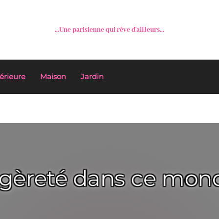
...Une parisienne qui rêve d'ailleurs...
érieure
Maison
Jardin
égèreté dans ce monde