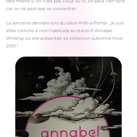
tête même si on n’est pas cloué au lit, on peut rien faire
car on ne peut pas se concentrer..
La semaine dernière lors du salon Prêt-à-Porter , je suis
allée comme à mon habitude au stand d’ Annabel
Winship où elle présentait sa collection automne-hiver
2010 !