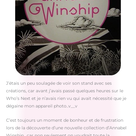
J’étais un peu soulagée de voir son stand avec ses
créations, car avant j’avais passé quelques heures sur le
Who’s Next et je n’avais rien vu qui avait nécessité que je
dégaine mon appareil photo..v__v
C’est toujours un moment de bonheur et de frustration
lors de la découverte d’une nouvelle collection d’Annabel
Winship.. car non seulement on voudrait toute la