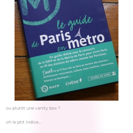
ou plutôt une vanity box ?
oh le ptit indice…