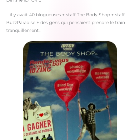
Dans le iDTGV ..
– il y avait 40 blogueuses + staff The Body Shop + staff
BuzzParadise + des gens qui pensaient prendre le train
tranquillement..