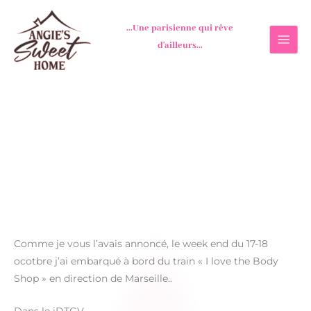
Aller
au
...Une parisienne qui rêve
contenu
d'ailleurs...
Comme je vous l’avais annoncé, le week end du 17-18
ocotbre j’ai embarqué à bord du train « I love the Body
Shop » en direction de Marseille..