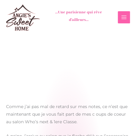
Aller
au
...Une parisienne qui rêve
contenu
d'ailleurs...
Comme j’ai pas mal de retard sur mes notes, ce n’est que
maintenant que je vous fait part de mes c oups de coeur
au salon Who’s next & 1ere Classe.