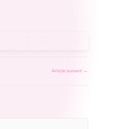
Article suivant
→