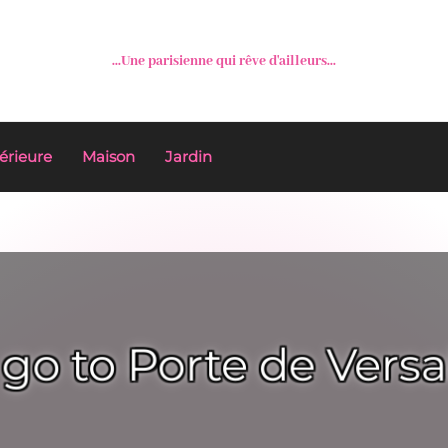
...Une parisienne qui rêve d'ailleurs...
érieure
Maison
Jardin
 go to Porte de Versa