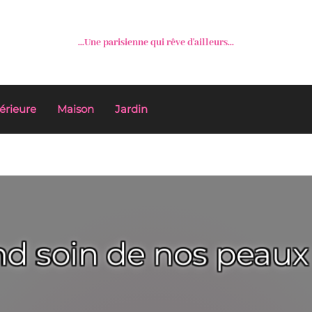
...Une parisienne qui rêve d'ailleurs...
érieure
Maison
Jardin
nd soin de nos peaux 