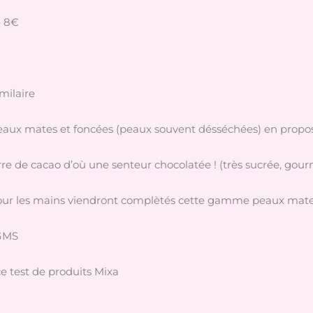
e 8€
milaire
eaux mates et foncées (peaux souvent désséchées) en proposan
urre de cacao d’où une senteur chocolatée ! (très sucrée, gou
our les mains viendront complètés cette gamme peaux mate
 GMS
e test de produits Mixa