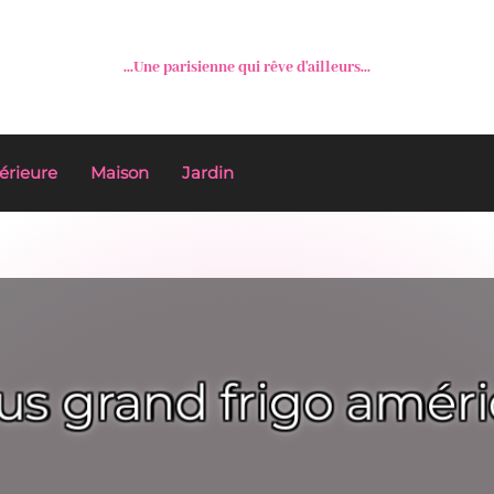
...Une parisienne qui rêve d'ailleurs...
érieure
Maison
Jardin
lus grand frigo améri