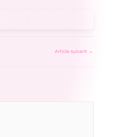
Article suivant
→