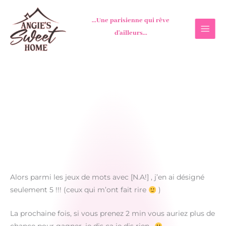
Aller
au
...Une parisienne qui rêve
contenu
d'ailleurs...
Alors parmi les jeux de mots avec [N.A!] , j’en ai désigné
seulement 5 !!! (ceux qui m’ont fait rire
)
La prochaine fois, si vous prenez 2 min vous auriez plus de