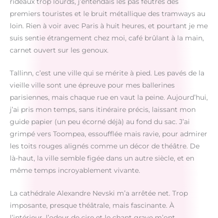
rideaux trop lourds, j’entendais les pas feutrés des
premiers touristes et le bruit métallique des tramways au
loin. Rien à voir avec Paris à huit heures, et pourtant je me
suis sentie étrangement chez moi, café brûlant à la main,
carnet ouvert sur les genoux.
Tallinn, c’est une ville qui se mérite à pied. Les pavés de la
vieille ville sont une épreuve pour mes ballerines
parisiennes, mais chaque rue en vaut la peine. Aujourd’hui,
j’ai pris mon temps, sans itinéraire précis, laissant mon
guide papier (un peu écorné déjà) au fond du sac. J’ai
grimpé vers Toompea, essoufflée mais ravie, pour admirer
les toits rouges alignés comme un décor de théâtre. De
là-haut, la ville semble figée dans un autre siècle, et en
même temps incroyablement vivante.
La cathédrale Alexandre Nevski m’a arrêtée net. Trop
imposante, presque théâtrale, mais fascinante. À
l’intérieur, l’odeur de cire et le chant grave m’ont