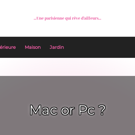
...Une parisienne qui rêve d'ailleurs...
érieure
Maison
Jardin
Mac or Pc ?