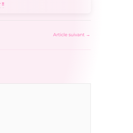
!!
Article suivant
→