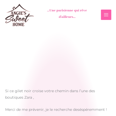
Aller
au
...Une parisienne qui rêve
contenu
d'ailleurs...
Si ce gilet noir croise votre chemin dans l’une des
boutiques Zara ,
Merci de me prévenir, je le recherche deséspéremment !