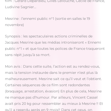
film : Gérard Depardieu, Gilles Lellouche, Cécile de France,
Ludivine Sagnier…
Mesrine : l’ennemi public n°1 (sortie en salles le 19
novembre)
Synopsis : les spectaculaires actions criminelles de
Jacques Mesrine que les médias introniseront « Ennemi
public n°1 » et que toutes les polices de France traqueront
sans répit jusqu’à sa mort.
Mon avis : Dans cette suite, l’action est au rendez-vous,
mais la tension instaurée dans le premier n’est plus là
malheureusement. Mesrine sait ce qu’il veut et l’obtient.
Certaines séquences de ce film sont redondantes
(braquage, arrestation, évasion) En plus de cela, Mesrine
ne manque pas d’humour. Par ailleurs, Vincent Cassel
avait pris 20 kg pour ressembler au mieux à Mesrine !! Et
qu’il a reperdu après en 9 mois!! Dans cet opus, on