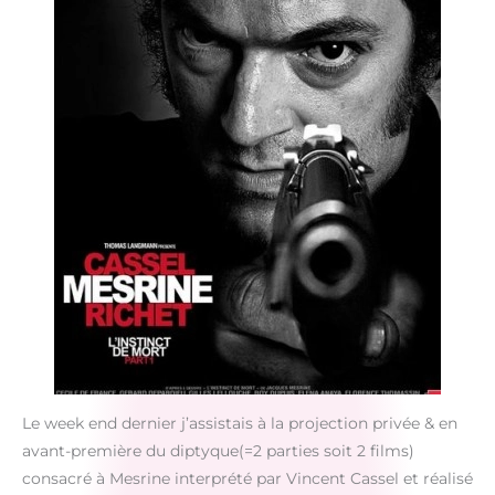
Le week end dernier j’assistais à la projection privée & en
avant-première du diptyque(=2 parties soit 2 films)
consacré à Mesrine interprété par Vincent Cassel et réalisé