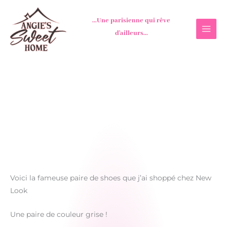
Aller
au
...Une parisienne qui rêve
contenu
d'ailleurs...
Voici la fameuse paire de shoes que j’ai shoppé chez New
Look
Une paire de couleur grise !