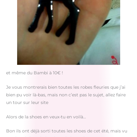
et même du Bambi à 10€ !
Je vous montrerais bien toutes les robes fleuries que j’ai
bien pu voir là-bas, mais non c’est pas le sujet, allez faire
un tour sur leur site
Alors de la shoes en veux-tu en voilà…
Bon ils ont déjà sorti toutes les shoes de cet été, mais vu