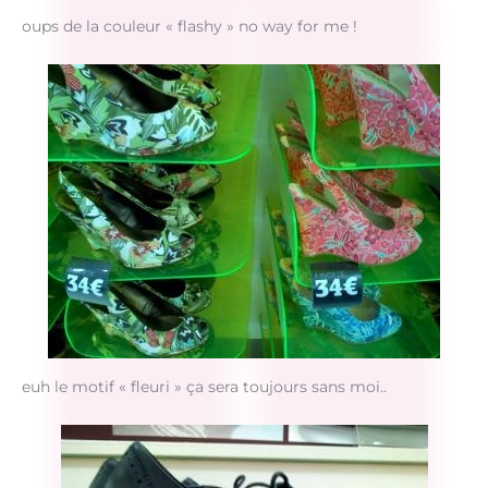
oups de la couleur « flashy » no way for me !
euh le motif « fleuri » ça sera toujours sans moi..