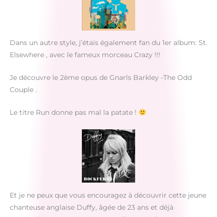
Dans un autre style, j’étais également fan du 1er album: St.
Elsewhere , avec le fameux morceau Crazy !!!
Je découvre le 2ème opus de Gnarls Barkley -The Odd
Couple .
Le titre Run donne pas mal la patate !
Et je ne peux que vous encouragez à découvrir cette jeune
chanteuse anglaise Duffy, âgée de 23 ans et déjà