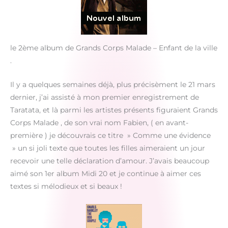
le 2ème album de Grands Corps Malade – Enfant de la ville
.
Il y a quelques semaines déjà, plus précisèment le 21 mars
dernier, j’ai assisté à mon premier enregistrement de
Taratata, et là parmi les artistes présents figuraient Grands
Corps Malade , de son vrai nom Fabien, ( en avant-
première ) je découvrais ce titre » Comme une évidence
» un si joli texte que toutes les filles aimeraient un jour
recevoir une telle déclaration d’amour. J’avais beaucoup
aimé son 1er album Midi 20 et je continue à aimer ces
textes si mélodieux et si beaux !