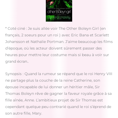
* Coté ciné : Je suis allée voir The Other Boleyn Girl (en
français, 2 soeurs pour un roi ) avec Eric Bana et Scarlett
Johansson et Nathalie Portman. J’aime beaucoup les films
d’époque, où les acteur doivent sûrement passer des
heures pour mettre leur costume mais si beau à voir sur
grand écran..
Synopsis : Quand la rumeur se répand que le roi Henry VIII
ne partage plus la couche de la reine Catherine, son
épouse incapable de lui donner un héritier mâle, Sir
Thomas Boleyn rêve de gagner la faveur royale grâce à sa
fille aînée, Anne. L’ambitieux projet de Sir Thomas est
cependant quelque peu contrarié quand le roi s’éprend de
son autre fille, Mary.