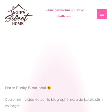
Aller
au
...Une parisienne qui rêve
contenu
d'ailleurs...
Notre Punky B national
Cette mini-vidéo vu sur le blog éphémère de battle slim
vs large