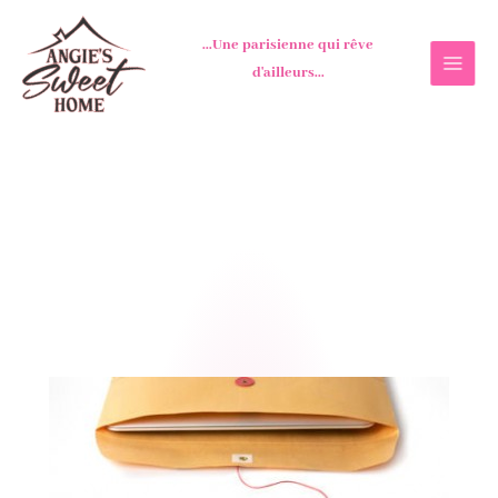
Aller
au
...Une parisienne qui rêve
contenu
d'ailleurs...