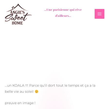
Aller
au
...Une parisienne qui rêve
contenu
d'ailleurs...
…un KOALA !!! Parce qu’il dort tout le temps et ça a la
belle vie au soleil
preuve en image !