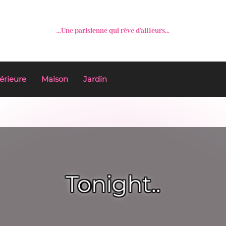
...Une parisienne qui rêve d'ailleurs...
érieure
Maison
Jardin
Tonight..