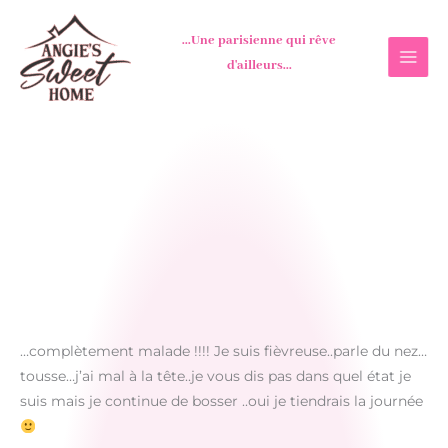
Aller
au
...Une parisienne qui rêve
contenu
d'ailleurs...
…complètement malade !!!! Je suis fièvreuse..parle du nez…
tousse…j’ai mal à la tête..je vous dis pas dans quel état je
suis mais je continue de bosser ..oui je tiendrais la journée