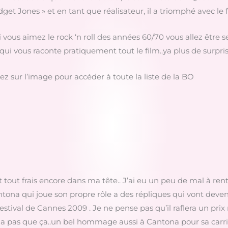
idget Jones » et en tant que réalisateur, il a triomphé avec le 
ous aimez le rock ‘n roll des années 60/70 vous allez être serv
i vous raconte pratiquement tout le film..ya plus de surpris
uez sur l’image pour accéder à toute la liste de la BO
c’est tout frais encore dans ma tête.. J’ai eu un peu de mal à r
 Cantona qui joue son propre rôle a des répliques qui vont dev
 Festival de Cannes 2009 . Je ne pense pas qu’il raflera un pri
n’y a pas que ça..un bel hommage aussi à Cantona pour sa carr