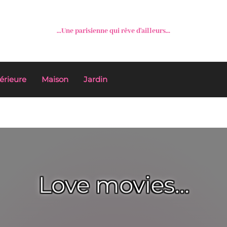
...Une parisienne qui rêve d'ailleurs...
érieure
Maison
Jardin
Love movies…