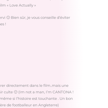
film « Love Actually »
i 🙂 Bien sûr, je vous conseille d’éviter
es !
entrer directement dans le film..mais une
enir culte 🙂 (Im not a man, I’m CANTONA !
x même si l’histoire est touchante . Un bon
ière de footballeur en Angleterre)