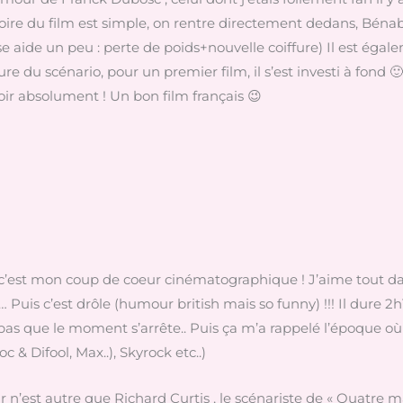
toire du film est simple, on rentre directement dedans, Béna
aide un peu : perte de poids+nouvelle coiffure) Il est égale
ure du scénario, pour un premier film, il s’est investi à fond 🙂 
ir absolument ! Un bon film français 😉
c’est mon coup de coeur cinématographique ! J’aime tout dans
 Puis c’est drôle (humour british mais so funny) !!! Il dure 2h
is pas que le moment s’arrête.. Puis ça m’a rappelé l’époque o
 & Difool, Max..), Skyrock etc..)
ur n’est autre que Richard Curtis , le scénariste de « Quatre