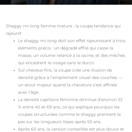
Shaggy mi-long femme mature : la coupe tendance qui
rajeunit
Le shaggy mi-long doit son effet rajeunissant à trois
éléments précis : un dégradé effilé qui casse la
masse, un volume relancé à la racine, et des mèches
qui encadrent le visage sans le durcir.
Sur cheveux fins, la coupe crée une illusion de
densité grâce à l’empilement visuel des couches —
un atout majeur quand la chevelure s’est affinée
avec l’âge.
La densité capillaire féminine diminue d’environ 22
% entre 40 et 69 ans, ce qui explique pourquoi les
coupes structurées comme le shaggy prennent le
pas sur les longueurs lisses après 50 ans.
Après 60 ans, la version conseillée est plus douce et