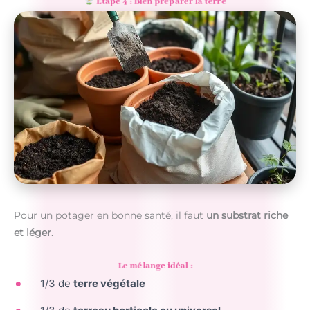
Étape 4 : Bien préparer la terre
Pour un potager en bonne santé, il faut
un substrat riche
et léger
.
Le mélange idéal :
1/3 de
terre végétale