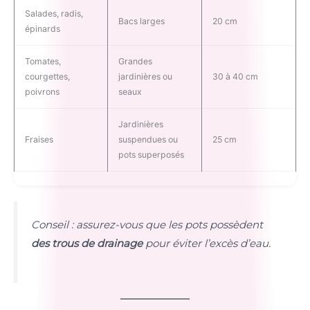
Salades, radis,
Bacs larges
20 cm
épinards
Tomates,
Grandes
courgettes,
jardinières ou
30 à 40 cm
poivrons
seaux
Jardinières
Fraises
suspendues ou
25 cm
pots superposés
Conseil : assurez-vous que les pots possèdent
des trous de drainage
pour éviter l’excès d’eau.