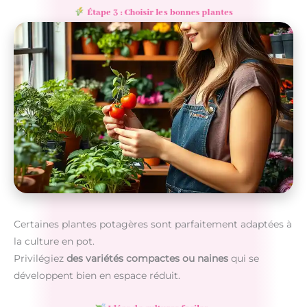
Étape 3 : Choisir les bonnes plantes
Certaines plantes potagères sont parfaitement adaptées à
la culture en pot.
Privilégiez
des variétés compactes ou naines
qui se
développent bien en espace réduit.