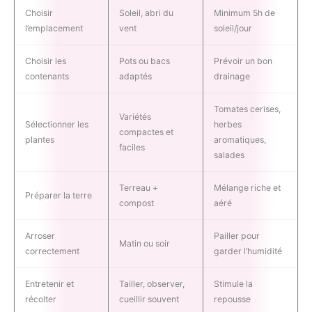
Choisir
Soleil, abri du
Minimum 5h de
l’emplacement
vent
soleil/jour
Choisir les
Pots ou bacs
Prévoir un bon
contenants
adaptés
drainage
Tomates cerises,
Variétés
Sélectionner les
herbes
compactes et
plantes
aromatiques,
faciles
salades
Terreau +
Mélange riche et
Préparer la terre
compost
aéré
Arroser
Pailler pour
Matin ou soir
correctement
garder l’humidité
Entretenir et
Tailler, observer,
Stimule la
récolter
cueillir souvent
repousse