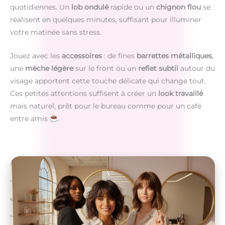
quotidiennes. Un
lob ondulé
rapide ou un
chignon flou
se
réalisent en quelques minutes, suffisant pour illuminer
votre matinée sans stress.
Jouez avec les
accessoires
: de fines
barrettes métalliques
,
une
mèche légère
sur le front ou un
reflet subtil
autour du
visage apportent cette touche délicate qui change tout.
Ces petites attentions suffisent à créer un
look travaillé
mais naturel, prêt pour le bureau comme pour un café
entre amis
.