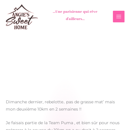
Aller
au
...Une parisienne qui rêve
contenu
d'ailleurs...
Dimanche dernier, rebelotte.. pas de grasse mat’ mais
mon deuxième 10km en 2 semaines !!
Je faisais partie de la Team Puma , et bien sûr pour nous