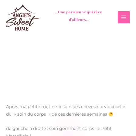
Aller
au
...Une parisienne qui rêve
contenu
d'ailleurs...
Après ma petite routine » soin des cheveux » voici celle
du » soin du corps » de ces dernières semaines
de gauche à droite : soin gommant corps Le Petit