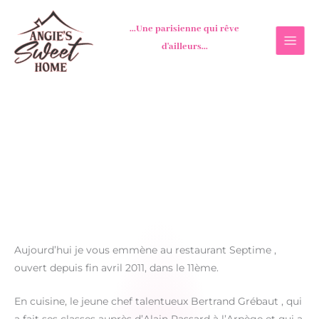
Aller
au
...Une parisienne qui rêve
contenu
d'ailleurs...
Aujourd’hui je vous emmène au restaurant Septime ,
ouvert depuis fin avril 2011, dans le 11ème.
En cuisine, le jeune chef talentueux Bertrand Grébaut , qui