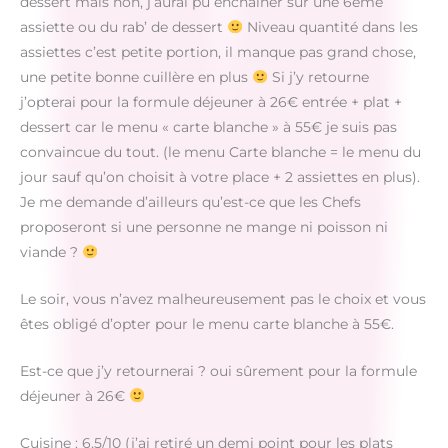
dessert mais non, j’aurai pu enchaîner sur une 6ème
assiette ou du rab’ de dessert
Niveau quantité dans les
assiettes c’est petite portion, il manque pas grand chose,
une petite bonne cuillère en plus
Si j’y retourne
j’opterai pour la formule déjeuner à 26€ entrée + plat +
dessert car le menu « carte blanche » à 55€ je suis pas
convaincue du tout. (le menu Carte blanche = le menu du
jour sauf qu’on choisit à votre place + 2 assiettes en plus).
Je me demande d’ailleurs qu’est-ce que les Chefs
proposeront si une personne ne mange ni poisson ni
viande ?
Le soir, vous n’avez malheureusement pas le choix et vous
êtes obligé d’opter pour le menu carte blanche à 55€.
Est-ce que j’y retournerai ? oui sûrement pour la formule
déjeuner à 26€
Cuisine : 6,5/10 (j’ai retiré un demi point pour les plats