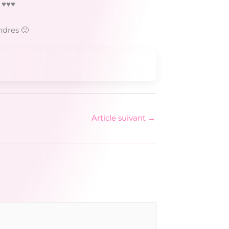
 ♥♥♥
ndres 🙂
Article suivant
→