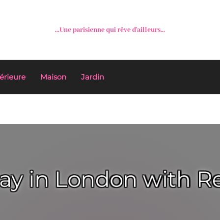
...Une parisienne qui rêve d'ailleurs...
érieure
Maison
Jardin
ay in London with R