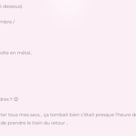
ci-dessous)
embre /
oîte en métal..
res !! 😉
rter tous mes sacs… ça tombait bien c’était presque l’heure d
e prendre le train du retour ..