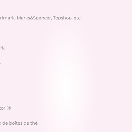
Primark, Marks&Spencer, Topshop, etc..
ark
p
tor 🙂
 de boîtes de thé