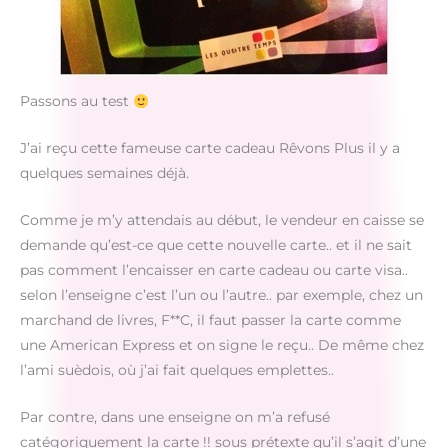
Passons au test
J’ai reçu cette fameuse carte cadeau Rêvons Plus il y a
quelques semaines déjà.
Comme je m’y attendais au début, le vendeur en caisse se
demande qu’est-ce que cette nouvelle carte.. et il ne sait
pas comment l’encaisser en carte cadeau ou carte visa..
selon l’enseigne c’est l’un ou l’autre.. par exemple, chez un
marchand de livres, F**C, il faut passer la carte comme
une American Express et on signe le reçu.. De même chez
l’ami suèdois, où j’ai fait quelques emplettes..
Par contre, dans une enseigne on m’a refusé
catégoriquement la carte !! sous prétexte qu’il s’agit d’une