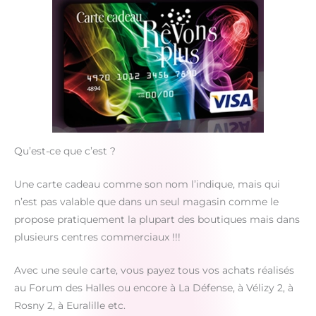
Qu’est-ce que c’est ?
Une carte cadeau comme son nom l’indique, mais qui
n’est pas valable que dans un seul magasin comme le
propose pratiquement la plupart des boutiques mais dans
plusieurs centres commerciaux !!!
Avec une seule carte, vous payez tous vos achats réalisés
au Forum des Halles ou encore à La Défense, à Vélizy 2, à
Rosny 2, à Euralille etc.