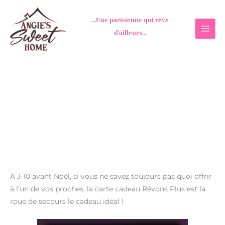
Aller
au
...Une parisienne qui rêve
contenu
d'ailleurs...
À J-10 avant Noël, si vous ne savez toujours pas quoi offrir
à l’un de vos proches, la carte cadeau Rêvons Plus est la
roue de secours le cadeau idéal !