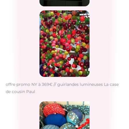
offre promo NY à 369€ // guirlandes lumineuses La case
de cousin Paul