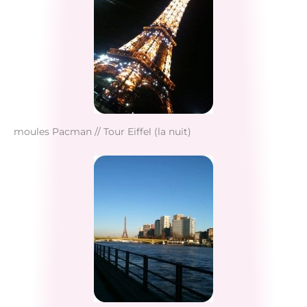
moules Pacman // Tour Eiffel (la nuit)