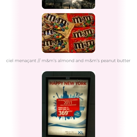
ciel menaçant // m&m’s almond and m&m’s peanut butter