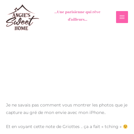
Aller
au
...Une parisienne qui rêve
contenu
d'ailleurs...
Je ne savais pas comment vous montrer les photos que je
capture au gré de mon envie avec mon iPhone..
Et en voyant cette note de Griottes .. ça a fait « tching »