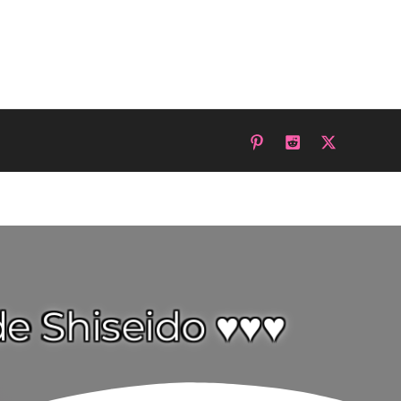
de Shiseido ♥♥♥