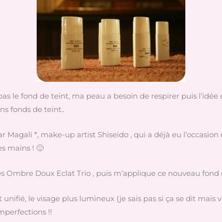
pas le fond de teint, ma peau a besoin de respirer puis l’idée 
ns fonds de teint..
r Magali *, make-up artist Shiseido , qui a déjà eu l’occasio
es mains ! 🙂
es Ombre Doux Eclat Trio , puis m’applique ce nouveau fond d
t unifié, le visage plus lumineux (je sais pas si ça se dit mais
mperfections !!