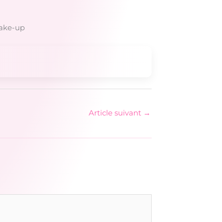
make-up
Article suivant
→