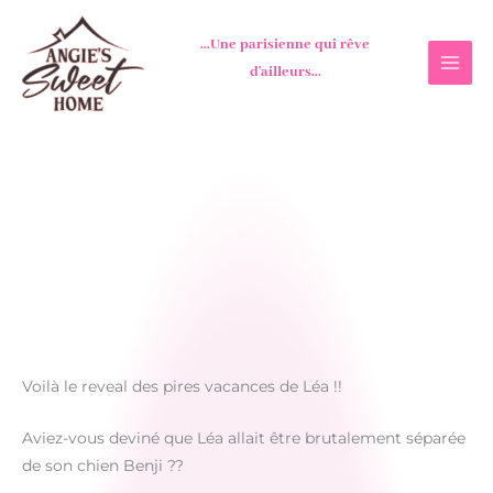
Aller
au
...Une parisienne qui rêve
contenu
d'ailleurs...
Voilà le reveal des pires vacances de Léa !!
Aviez-vous deviné que Léa allait être brutalement séparée
de son chien Benji ??