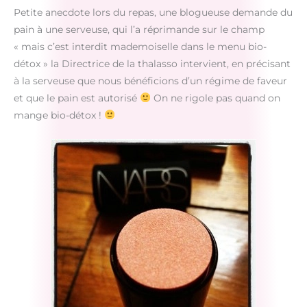
Petite anecdote lors du repas, une blogueuse demande du
pain à une serveuse, qui l’a réprimande sur le champ
« mais c’est interdit mademoiselle dans le menu bio-
détox » la Directrice de la thalasso intervient, en précisant
à la serveuse que nous bénéficions d’un régime de faveur
et que le pain est autorisé
On ne rigole pas quand on
mange bio-détox !