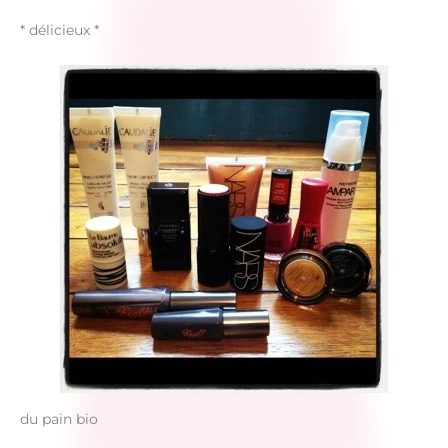
* délicieux *
du pain bio