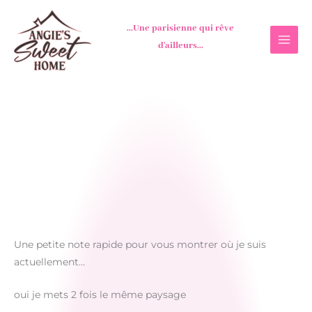
Aller
au
...Une parisienne qui rêve
contenu
d'ailleurs...
Une petite note rapide pour vous montrer où je suis
actuellement…
oui je mets 2 fois le même paysage