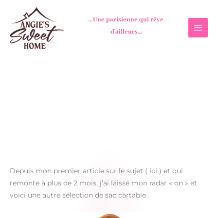
Aller
au
...Une parisienne qui rêve
contenu
d'ailleurs...
Depuis mon premier article sur le sujet ( ici ) et qui
remonte à plus de 2 mois, j’ai laissé mon radar « on » et
voici une autre sélection de sac cartable