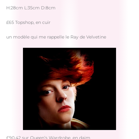
H:28cm L:35cm D:8cm
£65 Topshop, en cuir
un modèle qui me rappelle le Ray de Velvetine
£90,42 sur Queen’s Wardrobe, en daim