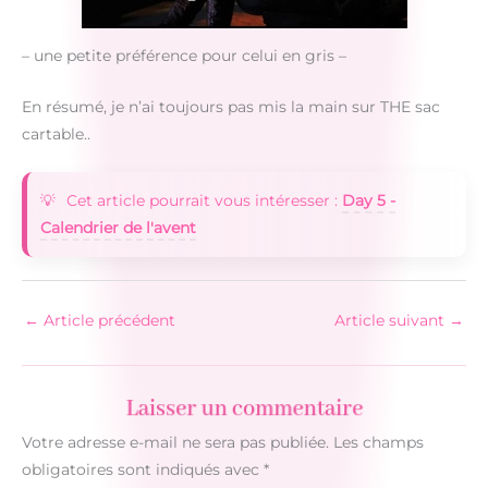
– une petite préférence pour celui en gris –
En résumé, je n’ai toujours pas mis la main sur THE sac
cartable..
Cet article pourrait vous intéresser :
Day 5 -
Calendrier de l'avent
←
Article précédent
Article suivant
→
Laisser un commentaire
Votre adresse e-mail ne sera pas publiée.
Les champs
obligatoires sont indiqués avec
*