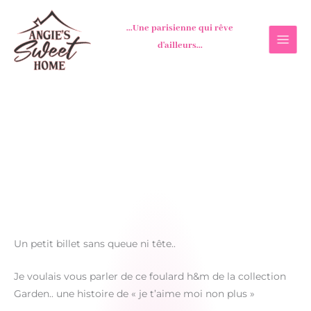
Aller
au
...Une parisienne qui rêve
contenu
d'ailleurs...
Un petit billet sans queue ni tête..
Je voulais vous parler de ce foulard h&m de la collection
Garden.. une histoire de « je t’aime moi non plus »