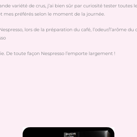
nde variété de crus, j’ai bien sûr par curiosité tester toutes 
t mes préférés selon le moment de la journée.
spresso, lors de la préparation du café, l’odeur/l’arôme du 
sso
tie. De toute façon Nespresso l’emporte largement !