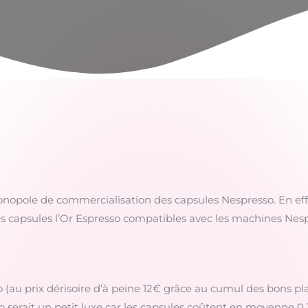
monopole de commercialisation des capsules Nespresso. En eff
s capsules l’Or Espresso compatibles avec les machines Nesp
(au prix dérisoire d’à peine 12€ grâce au cumul des bons p
 serait un petit luxe car les capsules coûtent en moyenne 0,3