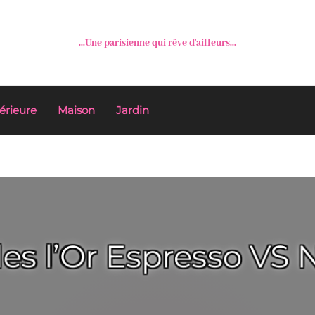
...Une parisienne qui rêve d'ailleurs...
érieure
Maison
Jardin
les l’Or Espresso VS N