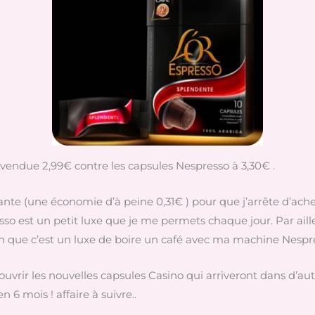
t vendue 2,99€ contre les capsules Nespresso à 3,30€ .
rante (une économie d’à peine 0,31€ ) pour que j’arrête d’ach
so est un petit luxe que je me permets chaque jour. Par aille
on que c’est un luxe de boire un café avec ma machine Nespr
uvrir les nouvelles capsules Casino qui arriveront dans d’a
6 mois ! affaire à suivre..