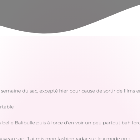
 semaine du sac, excepté hier pour cause de sortir de films en
artable
belle Balibulle puis à force d’en voir un peu partout bah forcé
uveau sac.. J’ai mis mon fashion radar sur le « mode on »