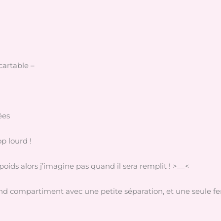
cartable –
ées
op lourd !
oids alors j’imagine pas quand il sera remplit ! >__<
nd compartiment avec une petite séparation, et une seule fer