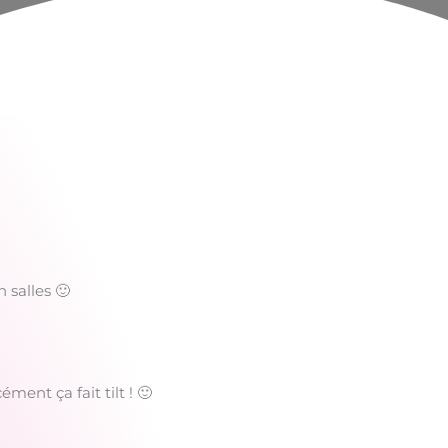
 salles 🙂
ment ça fait tilt ! 🙂