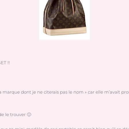
ET !!
la marque dont je ne citerais pas le nom » car elle m’avait pr
e le trouver 🙂