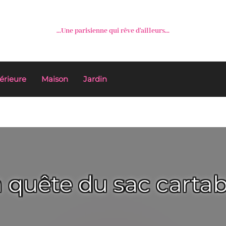
...Une parisienne qui rêve d'ailleurs...
érieure
Maison
Jardin
 quête du sac cartabl