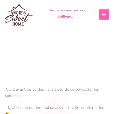
Aller
au
...Une parisienne qui rêve
contenu
d'ailleurs...
A J- 2 avant les soldes, j’avais décidé de boycotter les
soldes car
– 1/j’ai besoin de rien -oui ça arrive d’avoir besoin de rien