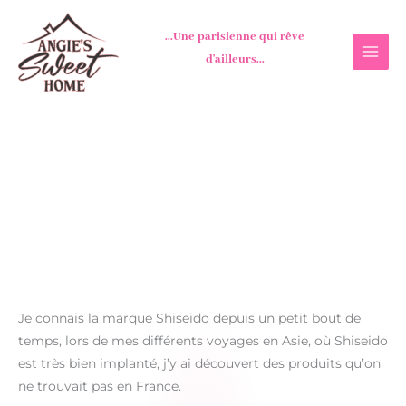
Aller
au
...Une parisienne qui rêve
contenu
d'ailleurs...
Je connais la marque Shiseido depuis un petit bout de
temps, lors de mes différents voyages en Asie, où Shiseido
est très bien implanté, j’y ai découvert des produits qu’on
ne trouvait pas en France.