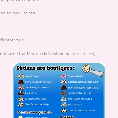
en édition limitée)
d’entre vous !
nt ce coffret Marron de Noël (en édition limitée) :