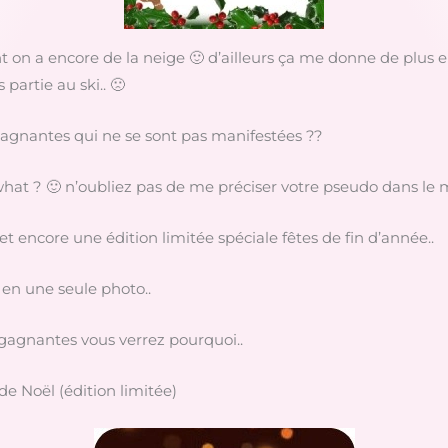
nt on a encore de la neige 🙂 d’ailleurs ça me donne de plus e
partie au ski.. 🙁
agnantes qui ne se sont pas manifestées ??
what ? 🙂 n’oubliez pas de me préciser votre pseudo dans le m
 et encore une édition limitée spéciale fêtes de fin d’année..
i en une seule photo..
4 gagnantes vous verrez pourquoi..
de Noël (édition limitée)