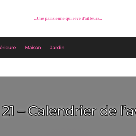
...Une parisienne qui rêve d'ailleurs...
érieure
Maison
Jardin
 21 – Calendrier de l’a