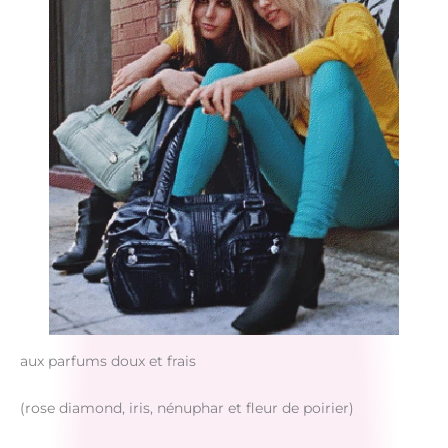
aux parfums doux et frais
(rose diamond, iris, nénuphar et fleur de poirier)