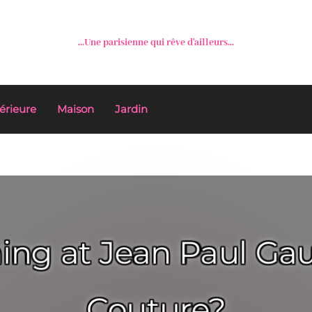
...Une parisienne qui rêve d'ailleurs...
érieure
Maison
Jardin
ng at Jean Paul Gau
Couture?