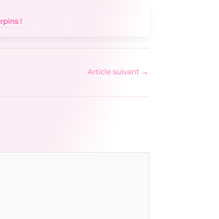
pins !
Article suivant
→