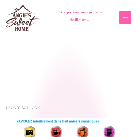
Aller
au
...Une parisienne qui rêve
contenu
d'ailleurs...
j’adore son look..