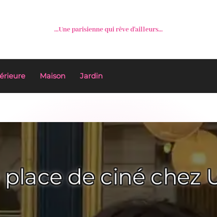
...Une parisienne qui rêve d'ailleurs...
érieure
Maison
Jardin
a place de ciné chez U