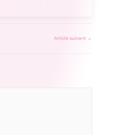
Article suivant
→