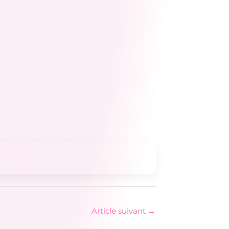
Article suivant
→