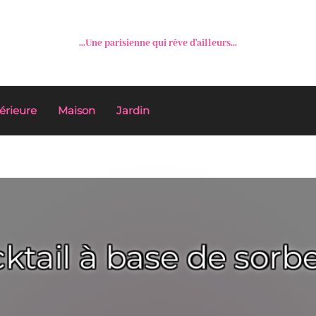
...Une parisienne qui rêve d'ailleurs...
érieure
Maison
Jardin
ktail à base de sorb