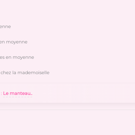
yenne
s en moyenne
ries en moyenne
e chez la mademoiselle
 :
Le manteau..