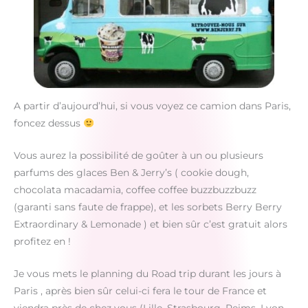
A partir d’aujourd’hui, si vous voyez ce camion dans Paris,
foncez dessus
Vous aurez la possibilité de goûter à un ou plusieurs
parfums des glaces Ben & Jerry’s ( cookie dough,
chocolata macadamia, coffee coffee buzzbuzzbuzz
(garanti sans faute de frappe), et les sorbets Berry Berry
Extraordinary & Lemonade ) et bien sûr c’est gratuit alors
profitez en !
Je vous mets le planning du Road trip durant les jours à
Paris , après bien sûr celui-ci fera le tour de France et
viendra près de chez vous (Lille, Strasbourg, Reims, Lyon,